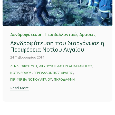
Category
Δενδροφύτευση
,
Περιβαλλοντικές Δράσεις
Δενδροφύτευση που διοργάνωσε η
Περιφέρεια Νοτίου Αιγαίου
24 Φεβρουαρίου 2014
Tags
,
,
ΔΕΝΔΡΟΦΎΤΕΥΣΗ
ΔΙΕΎΘΥΝΣΗ ΔΑΣΏΝ ΔΩΔΕΚΑΝΉΣΟΥ
,
,
ΝΌΤΙΑ ΡΌΔΟΣ
ΠΕΡΙΒΑΛΛΟΝΤΙΚΕΣ ΔΡΆΣΕΙΣ
,
ΠΕΡΙΦΈΡΕΙΑ ΝΟΤΊΟΥ ΑΙΓΑΊΟΥ
ΠΙΚΡΟΔΆΦΝΗ
Read More