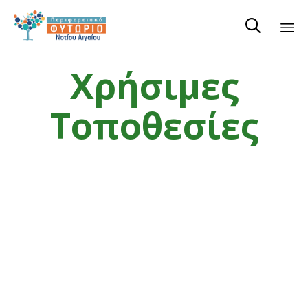

Ski
Χρήσιμες
to
co
Τοποθεσίες