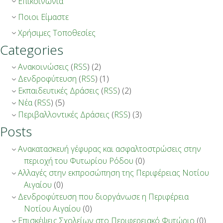
Επικοινωνία
Ποιοι Είμαστε
Χρήσιμες Τοποθεσίες
Categories
Ανακοινώσεις
(
RSS
) (2)
Δενδροφύτευση
(
RSS
) (1)
Εκπαιδευτικές Δράσεις
(
RSS
) (2)
Νέα
(
RSS
) (5)
Περιβαλλοντικές Δράσεις
(
RSS
) (3)
Posts
Aνακατασκευή γέφυρας και ασφαλτοστρώσεις στην
περιοχή του Φυτωρίου Ρόδου
(0)
Αλλαγές στην εκπροσώπηση της Περιφέρειας Νοτίου
Αιγαίου
(0)
Δενδροφύτευση που διοργάνωσε η Περιφέρεια
Νοτίου Αιγαίου
(0)
Επισκέψεις Σχολείων στο Περιφερειακό Φυτώριο
(0)