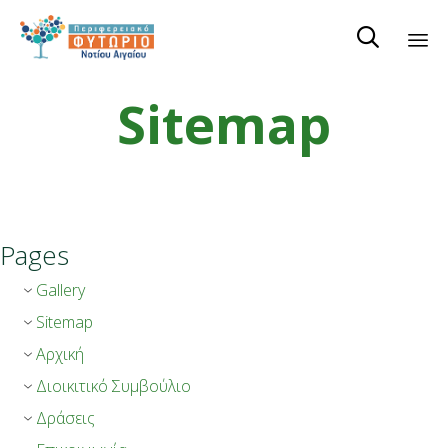

Ski
Sitemap
to
co
Pages
Gallery
Sitemap
Αρχική
Διοικιτικό Συμβούλιο
Δράσεις